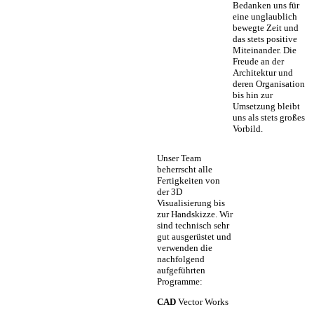
Bedanken uns für
eine unglaublich
bewegte Zeit und
das stets positive
Miteinander. Die
Freude an der
Architektur und
deren Organisation
bis hin zur
Umsetzung bleibt
uns als stets großes
Vorbild.
Unser Team
beherrscht alle
Fertigkeiten von
der 3D
Visualisierung bis
zur Handskizze. Wir
sind technisch sehr
gut ausgerüstet und
verwenden die
nachfolgend
aufgeführten
Programme:
CAD
Vector Works