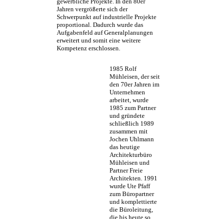
gewerbliche Projekte. In den 80er
Jahren vergrößerte sich der
Schwerpunkt auf industrielle Projekte
proportional. Dadurch wurde das
Aufgabenfeld auf Generalplanungen
erweitert und somit eine weitere
Kompetenz erschlossen.
1985
Rolf
Mühleisen, der seit
den 70er Jahren im
Unternehmen
arbeitet, wurde
1985 zum Partner
und gründete
schließlich 1989
zusammen mit
Jochen Uhlmann
das heutige
Architekturbüro
Mühleisen und
Partner Freie
Architekten. 1991
wurde Ute Pfaff
zum Büropartner
und komplettierte
die Büroleitung,
die bis heute so