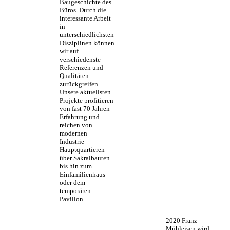
Baugeschichte des
Büros. Durch die
interessante Arbeit
in
unterschiedlichsten
Disziplinen können
wir auf
verschiedenste
Referenzen und
Qualitäten
zurückgreifen.
Unsere aktuellsten
Projekte profitieren
von fast 70 Jahren
Erfahrung und
reichen von
modernen
Industrie-
Hauptquartieren
über Sakralbauten
bis hin zum
Einfamilienhaus
oder dem
temporären
Pavillon.
2020
Franz
Mühleisen wird