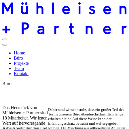
Home
Büro
Projekte
Team
Kontakt
Büro
Das Herzstück von
Daher sind wir sehr stolz, dass ein großer Teil des
Mühleisen + Partner sind
Teams unserem Büro überdurchschnittlich lange
18 Mitarbeiter. Wir legen
erhalten bleibt. Auf diese Weise kann der
Wert auf hervorragende
Erfahrungsschatz bewahrt und weitergegeben
Arbeitsbedingungen und
werden. Die Mischung aus altbewährten Abläufen