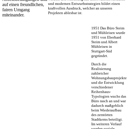
und modernen Entwurfsstrategien bildet einen
auf einen freundlichen,
kraftvollen Ausdruck, welcher an unseren
fairen Umgang
Projekten ablesbar ist.
miteinander.
1951
Das Büro Steim
und Mühleisen wurde
1951 von Eberhard
Steim und Albert
Mühleisen in
Stuttgart-Süd
gegründet.
Durch die
Realisierung
zahlreicher
Wohnungsbauprojekte
und die Entwicklung
verschiedener
Reihenhaus-
Typologien wuchs das
Büro rasch an und war
dadurch maßgeblich
beim Wiederaufbau
des zerstörten
Stadtkerns beteiligt.
Im weiteren Verlauf
wurden soziale