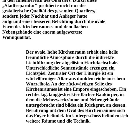
in den Innenbereich des Quartiers. Durch diese
„Stadtreparatur“ profitierte nicht nur die
gestalterische Qualität des gesamten Quartiers,
sondern jeder Nachbar und Anlieger hatte
aufgrund einer besseren Belichtung durch die ovale
Form des Kirchenraumes und dem flachen
Nebengebäude eine enorm aufgewertete
Wohnqualität.
Der ovale, hohe Kirchenraum erhält eine helle
freundliche Atmosphäre durch die indirekte
Lichtführung der abgelösten Flachdachschale.
Unterschiedliche Sonnenstände erzeugen ein
Lichtspiel. Zentraler Ort der Liturgie ist ein
würfelförmiger Altar aus dunklem einheimischem
Wurzelholz. An der rückwärtigen Seite des
Kirchenraumes ist eine Empore eingeschoben. Ein
rechteckig, langgestreckter flacher Baukörper, in
dem die Mehrzweckräume und Nebengebäude
untergebracht sind bildet ein Rückgrat, an dessen
Berührung mit dem Oval des Kirchenraumes sich
das Foyer befindet. Im Untergeschoss befinden sich
weitere Räume und die Technik.